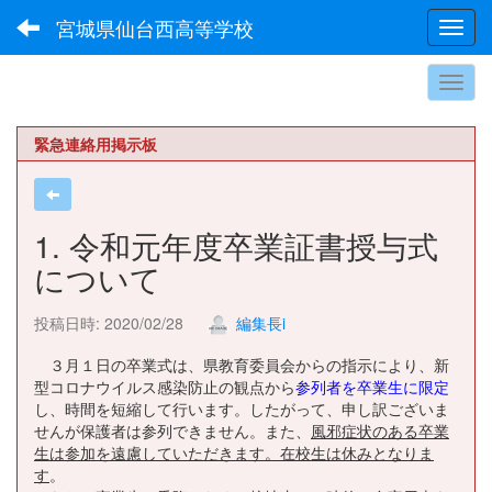
宮城県仙台西高等学校
Toggl
緊急連絡用掲示板
1. 令和元年度卒業証書授与式
について
投稿日時: 2020/02/28
編集長i
３月１日の卒業式は、県教育委員会からの指示により、新
型コロナウイルス感染防止の観点から
参列者を卒業生に限定
し、時間を短縮して行います。したがって、申し訳ございま
せんが保護者は参列できません。また、
風邪症状のある卒業
生は参加を遠慮していただきます。在校生は休みとなりま
す
。