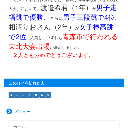
渡邉希君（1年）
男子走
大会」において、
が
幅跳で優勝、
男子三段跳で4位
さらに
、
相澤りおさん（2年）
女子棒高跳
が
で2位
青森市で行われる
に入賞し、いずれも
東北大会出場
が決定しました。
２人ともおめでとうございます。
このＨＰを訪れた人
4
0
2
4
9
5
9
メニュー
ホーム