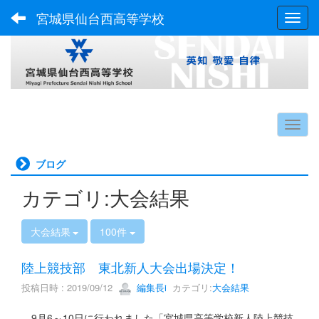
宮城県仙台西高等学校
Toggl
ブログ
カテゴリ:大会結果
大会結果
100件
陸上競技部 東北新人大会出場決定！
投稿日時 : 2019/09/12
編集長i
カテゴリ:
大会結果
9月6～10日に行われました「宮城県高等学校新人陸上競技