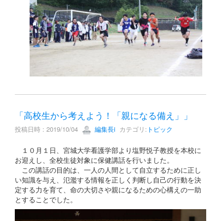
「高校生から考えよう！「親になる備え」」
投稿日時 : 2019/10/04
編集長i
カテゴリ:
トピック
１０月１日、宮城大学看護学部より塩野悦子教授を本校に
お迎えし、全校生徒対象に保健講話を行いました。
この講話の目的は、一人の人間として自立するために正し
い知識を与え、氾濫する情報を正しく判断し自己の行動を決
定する力を育て、命の大切さや親になるための心構えの一助
とすることでした。