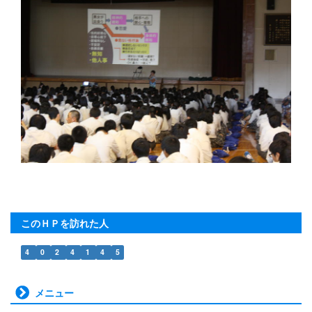
このＨＰを訪れた人
4
0
2
4
1
4
5
メニュー