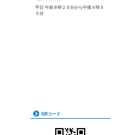
平日 午前８時２５分から午後４時５
５分
QRコード