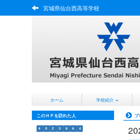
宮城県仙台西高等学校
ホーム
学校紹介
このＨＰを訪れた人
ブ
2
4
0
2
3
6
6
4