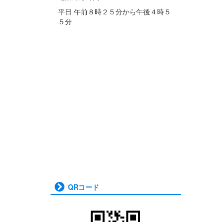
平日 午前８時２５分から午後４時５
５分
QRコード