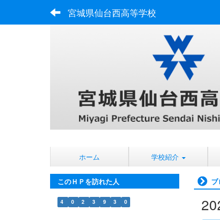
宮城県仙台西高等学校
ホーム
学校紹介
このＨＰを訪れた人
ブ
2
4
0
2
3
9
3
0